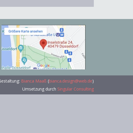
estaltung:
Bianca Maaß
(
bianca.design@web.de
)
Umsetzung durch
Singular Consulting