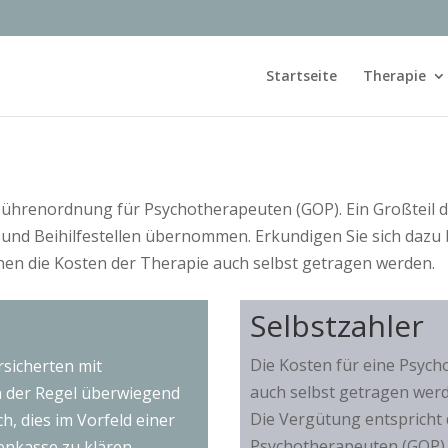
Startseite
Therapie
bührenordnung für Psychotherapeuten (GOP). Ein Großteil de
nd Beihilfestellen übernommen. Erkundigen Sie sich dazu 
önnen die Kosten der Therapie auch selbst getragen werden.
Selbstzahler
Die Kosten für eine Psych
rsicherten mit
auch selbst getragen wer
n der Regel überwiegend
Die Vergütung entspricht
, dies im Vorfeld einer
Psychotherapeuten (GOP)
enkasse zu klären.